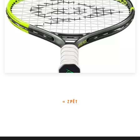
« ZPĚT