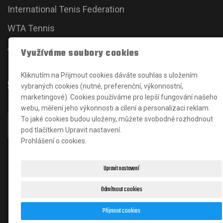
International Tenis Federation
WTA Tennis
ATP Tour
Využíváme soubory cookies
Kliknutím na Přijmout cookies dáváte souhlas s uložením
Sociální sítě
vybraných cookies (nutné, preferenční, výkonnostní,
marketingové). Cookies používáme pro lepší fungování našeho
webu, měření jeho výkonnosti a cílení a personalizaci reklam.
To jaké cookies budou uloženy, můžete svobodně rozhodnout
pod tlačítkem Upravit nastavení.
Prohlášení o cookies.
Upravit nastavení
Odmítnout cookies
© 2024
J
an Karšňák
|
Matěj Solucev
- správce
Přijmout cookies
webových stránek