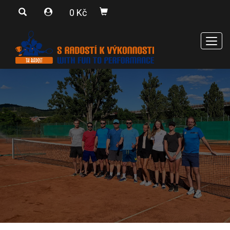
0 Kč
Men