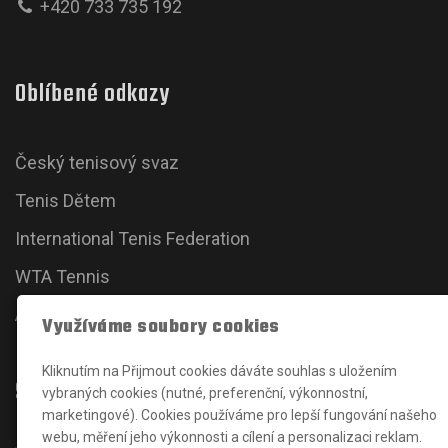
+420 733 735 192
Oblíbené odkazy
Český tenisový svaz
Tenis Dětem
International Tenis Federation
WTA Tennis
ATP Tour
Využíváme soubory cookies
Kliknutím na Přijmout cookies dáváte souhlas s uložením
Sociální sítě
vybraných cookies (nutné, preferenční, výkonnostní,
marketingové). Cookies používáme pro lepší fungování našeho
webu, měření jeho výkonnosti a cílení a personalizaci reklam.