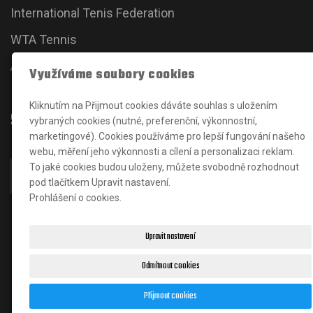
International Tenis Federation
WTA Tennis
ATP Tour
Využíváme soubory cookies
Kliknutím na Přijmout cookies dáváte souhlas s uložením
Sociální sítě
vybraných cookies (nutné, preferenční, výkonnostní,
marketingové). Cookies používáme pro lepší fungování našeho
webu, měření jeho výkonnosti a cílení a personalizaci reklam.
To jaké cookies budou uloženy, můžete svobodně rozhodnout
pod tlačítkem Upravit nastavení.
Prohlášení o cookies.
Upravit nastavení
Odmítnout cookies
© 2024
J
an Karšňák
|
Matěj Solucev
- správce
Přijmout cookies
webových stránek