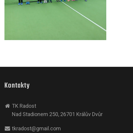
Kontakty
TK Radost
Nad Stadionem 250, 26701 Králův Dvůr
tkradost@gmail.com