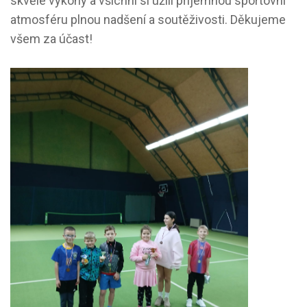
skvělé výkony
a všichni si užili příjemnou sportovní
atmosféru plnou nadšení a soutěživosti. Děkujeme
všem za účast!