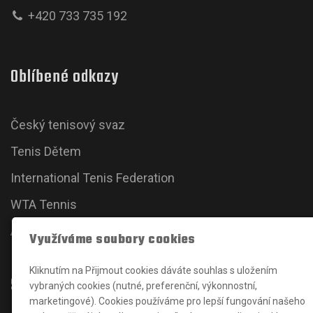
+420 733 735 192
Oblíbené odkazy
Český tenisový svaz
Tenis Dětem
International Tenis Federation
WTA Tennis
ATP Tour
Využíváme soubory cookies
Kliknutím na Přijmout cookies dáváte souhlas s uložením
Sociální sítě
vybraných cookies (nutné, preferenční, výkonnostní,
marketingové). Cookies používáme pro lepší fungování našeho