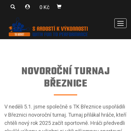
0 Kč
Men
NOVOROČNÍ TURNAJ
BŘEZNICE
V neděli 5.1. jsme společně s TK Březnice uspořádili
v Březnici novoroční turnaj. Turnaj přilákal hráče, kteří
chtěli nový rok 2025 začít sportovně. Hráči předvedli