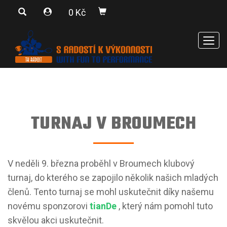
0 Kč
Men
TURNAJ V BROUMECH
V neděli 9. března proběhl v Broumech klubový
turnaj, do kterého se zapojilo několik našich mladých
členů. Tento turnaj se mohl uskutečnit díky našemu
novému sponzorovi
tianDe
, který nám pomohl tuto
skvělou akci uskutečnit.