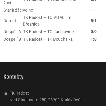
žáci
Starší žáci
volno
---
TK Radost – TC VITALITY
Dorost
8:1
Březnice
Dospělí A
TK Radost – TC Tachlovice
0:9
Dospělí B
TK Radost – TK Bouchalka
1:8
Kontakty
TK Radost
Nad Stadionem 250, 26701 Králův Dvůr