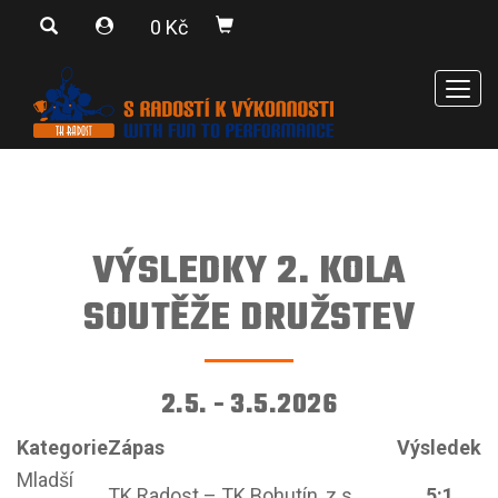
0 Kč
Men
VÝSLEDKY 2. KOLA
SOUTĚŽE DRUŽSTEV
2.5. - 3.5.2026
Kategorie
Zápas
Výsledek
Mladší
TK Radost – TK Bohutín, z.s.
5:1