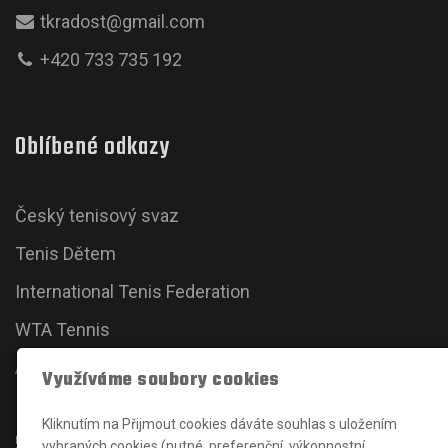
tkradost@gmail.com
+420 733 735 192
Oblíbené odkazy
Český tenisový svaz
Tenis Dětem
International Tenis Federation
WTA Tennis
ATP Tour
Využíváme soubory cookies
Kliknutím na Přijmout cookies dáváte souhlas s uložením
Sociální sítě
vybraných cookies (nutné, preferenční, výkonnostní,