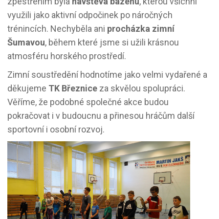
zpestřením byla
návštěva bazénu
, kterou všichni
využili jako aktivní odpočinek po náročných
trénincích. Nechyběla ani
procházka zimní
Šumavou
, během které jsme si užili krásnou
atmosféru horského prostředí.
Zimní soustředění hodnotíme jako velmi vydařené a
děkujeme
TK Březnice
za skvělou spolupráci.
Věříme, že podobné společné akce budou
pokračovat i v budoucnu a přinesou hráčům další
sportovní i osobní rozvoj.