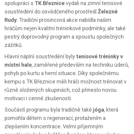
spolupráci s
TK Březnice
vydali na zimní tenisové
soustředění do osvědčeného prostředí
Železné
Rudy
. Tradiční prosincová akce nabídla našim
hráčům nejen kvalitní tréninkové podmínky, ale také
pestrý doprovodný program a spoustu společných
zážitků.
Hlavní náplní soustředění byly
tenisové tréninky v
místní hale
, zaměřené především na techniku úderů,
pohyb po kurtu a herní situace. Díky společnému
kempu s TK Březnice měli hráči možnost trénovat v
různě složených skupinách, což přineslo novou
motivaci i cenné zkušenosti.
Součástí programu byla tradičně také
jóga
, která
pomohla dětem s regenerací, protažením a
zlepšením koncentrace. Velmi příjemným