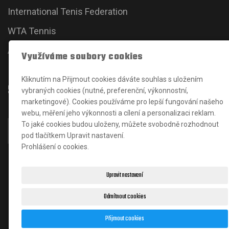
International Tenis Federation
WTA Tennis
ATP Tour
Využíváme soubory cookies
Kliknutím na Přijmout cookies dáváte souhlas s uložením
Sociální sítě
vybraných cookies (nutné, preferenční, výkonnostní,
marketingové). Cookies používáme pro lepší fungování našeho
webu, měření jeho výkonnosti a cílení a personalizaci reklam.
To jaké cookies budou uloženy, můžete svobodně rozhodnout
pod tlačítkem Upravit nastavení.
Prohlášení o cookies.
Upravit nastavení
Odmítnout cookies
© 2024
J
an Karšňák
|
Matěj Solucev
- správce
Přijmout cookies
webových stránek