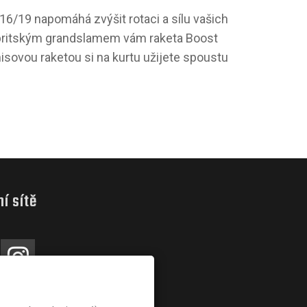
16/19 napomáhá zvýšit rotaci a sílu vašich
 britským grandslamem vám raketa Boost
sovou raketou si na kurtu užijete spoustu
ní sítě