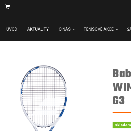
ÚVOD
AKTUALITY
O NÁS
TENISOVÉ AKCE
Š
Bab
WIM
G3
skladem