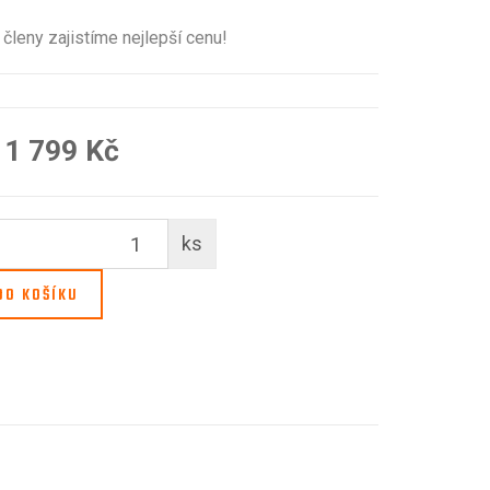
členy zajistíme nejlepší cenu!
1 799 Kč
ks
O KOŠÍKU