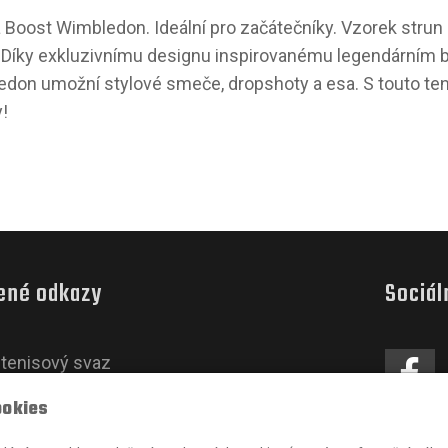
 Boost Wimbledon. Ideální pro začátečníky. Vzorek strun 
 Díky exkluzivnímu designu inspirovanému legendárním
don umožní stylové smeče, dropshoty a esa. S touto teni
!
ené odkazy
Sociál
tenisový svaz
 Dětem
ookies
ational Tenis Federation