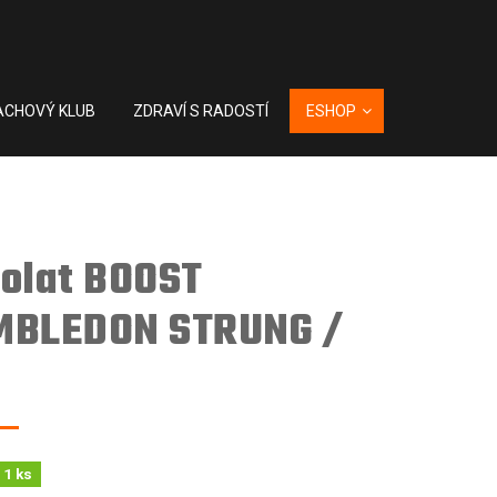
ACHOVÝ KLUB
ZDRAVÍ S RADOSTÍ
ESHOP
olat BOOST
BLEDON STRUNG /
 1 ks