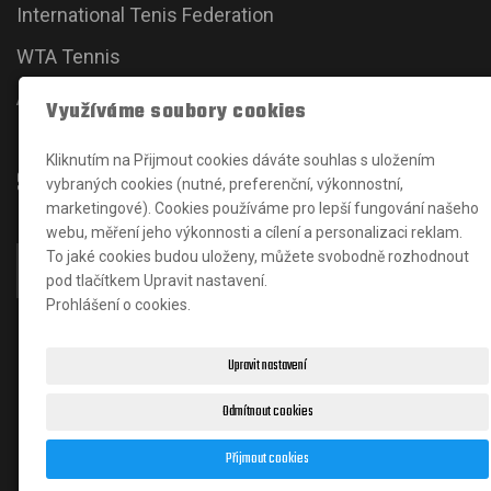
International Tenis Federation
WTA Tennis
ATP Tour
Využíváme soubory cookies
Kliknutím na Přijmout cookies dáváte souhlas s uložením
Sociální sítě
vybraných cookies (nutné, preferenční, výkonnostní,
marketingové). Cookies používáme pro lepší fungování našeho
webu, měření jeho výkonnosti a cílení a personalizaci reklam.
To jaké cookies budou uloženy, můžete svobodně rozhodnout
pod tlačítkem Upravit nastavení.
Prohlášení o cookies.
Upravit nastavení
Odmítnout cookies
© 2024
J
an Karšňák
|
Matěj Solucev
- správce
Přijmout cookies
webových stránek