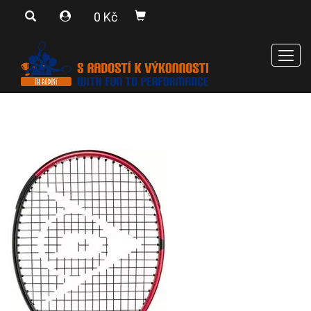
0 Kč
Men